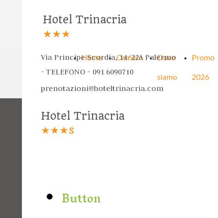
Hotel Trinacria
★★★
Via Principe Scordia, 14/22A Palermo
Home
Camere
Dove
Promo
- TELEFONO - 091 6090710
siamo
2026
prenotazioni@hoteltrinacria.com
Hotel Trinacria
★★★s
Button