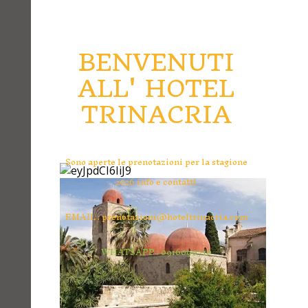
BENVENUTI
ALL' HOTEL
TRINACRIA
Sono aperte le prenotazioni per la stagione
2026 info e contatti
EMAIL
:
prenotazioni@hoteltrinacria.com
WHATSAPP : 0916090710