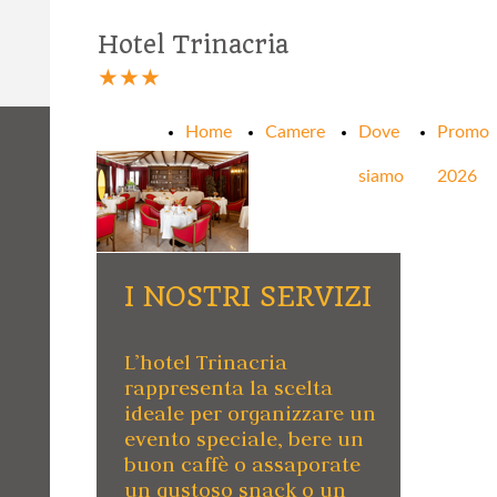
Hotel Trinacria
★★★
Home
Camere
Dove
Promo
siamo
2026
I NOSTRI SERVIZI
L’hotel Trinacria
rappresenta la scelta
ideale per organizzare un
evento speciale, bere un
buon caffè o assaporate
un gustoso snack o un