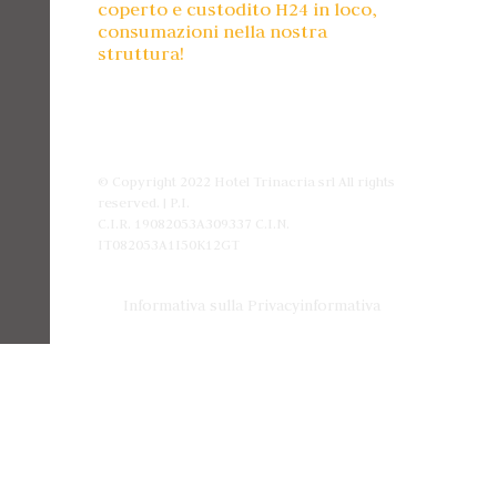
coperto e custodito H24 in loco,
consumazioni nella nostra
struttura!
© Copyright 2022 Hotel Trinacria srl All rights
reserved. | P.I.
C.I.R. 19082053A309337 C.I.N.
IT082053A1I50K12GT
Informativa sulla Privacy
informativa