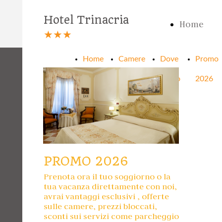
Hotel Trinacria
Home
★★★
Home
Camere
Dove
Promo
siamo
2026
PROMO 2026
Prenota ora il tuo soggiorno o la
tua vacanza direttamente con noi,
avrai vantaggi esclusivi , offerte
sulle camere, prezzi bloccati,
sconti sui servizi come parcheggio